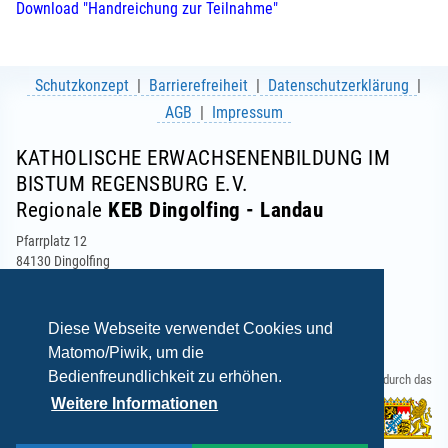
Download "Handreichung zur Teilnahme"
Schutzkonzept
Barrierefreiheit
Datenschutzerklärung
AGB
Impressum
KATHOLISCHE ERWACHSENENBILDUNG IM
BISTUM REGENSBURG E.V.
Regionale
KEB Dingolfing - Landau
Pfarrplatz 12
84130 Dingolfing
Telefon: 08731 746-20
Telefax: 08731 72-526
E-Mail:
info(at)keb-dingolfing-landau.de
Diese Webseite verwendet Cookies und
Matomo/Piwik, um die
Bedienfreundlichkeit zu erhöhen.
Gefördert durch das
Weitere Informationen