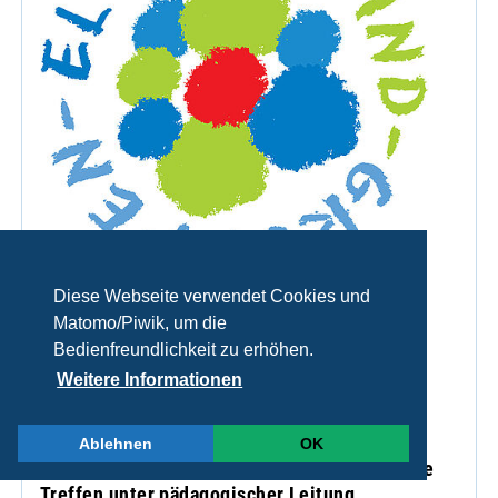
Diese Webseite verwendet Cookies und
Matomo/Piwik, um die
Bedienfreundlichkeit zu erhöhen.
Weitere Informationen
Eltern-Kind-Gruppen
Ablehnen
OK
nach dem Regensburger Modell - thematische
Treffen unter pädagogischer Leitung