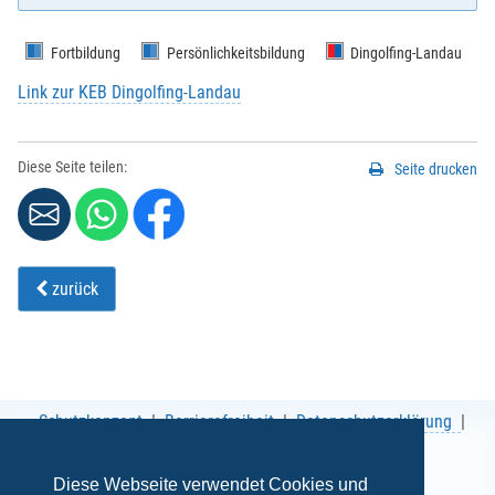
Fortbildung
Persönlichkeitsbildung
Dingolfing-Landau
Link zur KEB Dingolfing-Landau
E-Mail
*
:
Diese Seite teilen:
Seite drucken
Vorname
*
:
Nachname
*
:
zurück
Strasse / Hausnr.
*
:
Schutzkonzept
Barrierefreiheit
Datenschutzerklärung
PLZ
*
:
AGB
Impressum
Diese Webseite verwendet Cookies und