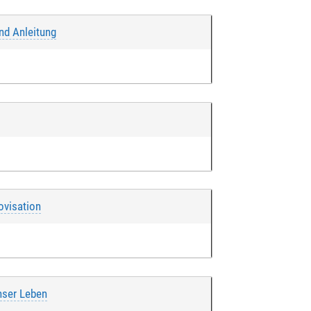
und Anleitung
ovisation
nser Leben