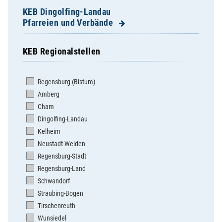
KEB Dingolfing-Landau
Pfarreien und Verbände
KEB Regionalstellen
Adldorf
Altenbuch
Regensburg (Bistum)
Aufhausen
Amberg
Bubach
Cham
Dingolfing St. Johannes
Dingolfing-Landau
Dingolfing St. Josef
Kelheim
Dornach
Neustadt-Weiden
Dornwang
Regensburg-Stadt
Eichendorf
Regensburg-Land
Englmannsberg
Schwandorf
Ettling
Straubing-Bogen
Exing
Tirschenreuth
Failnbach
Wunsiedel