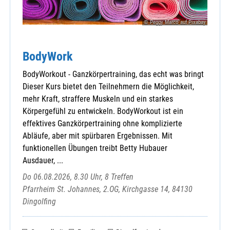
Marklkofen
Martinsbuch
© Peggy Marco auf Pixabay
Mengkofen
Mettenhausen
BodyWork
Moosthenning
Niederhausen
BodyWorkout - Ganzkörpertraining, das echt was bringt
Niederhöcking
Dieser Kurs bietet den Teilnehmern die Möglichkeit,
Niederviehbach
mehr Kraft, straffere Muskeln und ein starkes
Oberhausen
Körpergefühl zu entwickeln. BodyWorkout ist ein
Ottering
effektives Ganzkörpertraining ohne komplizierte
Pilsting
Abläufe, aber mit spürbaren Ergebnissen. Mit
Reichersdorf
funktionellen Übungen treibt Betty Hubauer
Reisbach
Ausdauer, ...
Ruhstorf
Do 06.08.2026, 8.30 Uhr, 8 Treffen
Simbach
Pfarrheim St. Johannes, 2.OG, Kirchgasse 14, 84130
Steinberg
Dingolfing
Teisbach
Tunding