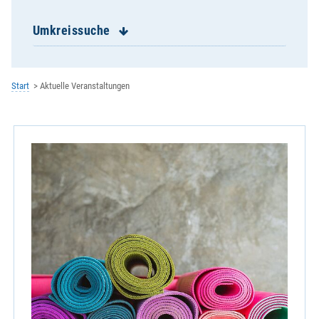
Frauenbiburg
Frontenhausen
Umkreissuche
Ganacker
Gottfrieding
Griesbach
Start
Aktuelle Veranstaltungen
Großköllnbach
Haberskirchen
Haid
Haidlfing
Haunersdorf
Hofdorf
Hüttenkofen
Indersbach
Kammern
Landau- Pfarrverband
Landau- St. Johannes
Loiching
Mamming