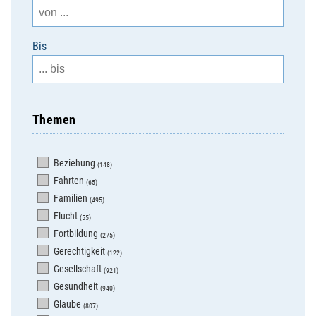
Bis
Themen
Beziehung
(148)
Fahrten
(65)
Familien
(495)
Flucht
(55)
Fortbildung
(275)
Gerechtigkeit
(122)
Gesellschaft
(921)
Gesundheit
(940)
Glaube
(807)