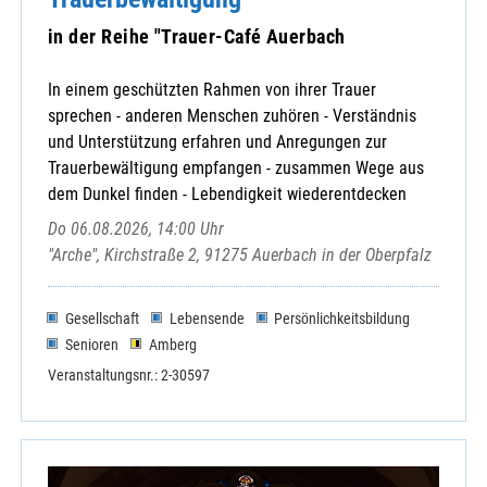
Kreis-Caritasverband Landau a. d. Isar e
MMC
in der Reihe "Trauer-Café Auerbach
Tagespflege
Zentral Pilgerwege
In einem geschützten Rahmen von ihrer Trauer
sprechen - anderen Menschen zuhören - Verständnis
und Unterstützung erfahren und Anregungen zur
Trauerbewältigung empfangen - zusammen Wege aus
dem Dunkel finden - Lebendigkeit wiederentdecken
Do 06.08.2026, 14:00 Uhr
"Arche", Kirchstraße 2, 91275 Auerbach in der Oberpfalz
Gesellschaft
Lebensende
Persönlichkeitsbildung
Senioren
Amberg
Veranstaltungsnr.: 2-30597