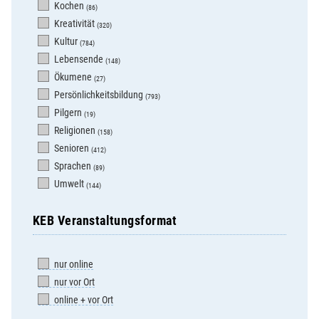
Kochen
(86)
Kreativität
(320)
Kultur
(784)
Lebensende
(148)
Ökumene
(27)
Persönlichkeitsbildung
(793)
Pilgern
(19)
Religionen
(158)
Senioren
(412)
Sprachen
(89)
Umwelt
(144)
KEB Veranstaltungsformat
nur online
nur vor Ort
online + vor Ort