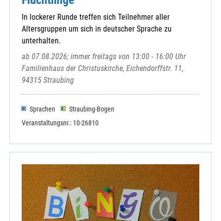
Wallersdorf
In lockerer Runde treffen sich Teilnehmer aller
Wendelskirchen
Altersgruppen um sich in deutscher Sprache zu
WiEge
unterhalten.
Zeholfing
ab 07.08.2026; immer freitags von 13:00 - 16:00 Uhr
Zentrale Veranstaltung
Familienhaus der Christuskirche, Eichendorffstr. 11,
94315 Straubing
Sprachen
Straubing-Bogen
Caritasverband Dingolfing-Landau
Veranstaltungsnr.: 10-26810
Dekanat Dingolfing
Dekanat Dingolfing-Eggenfelden
Dekanat Frontenhausen - Pilsting
Dekanat Pfarrkirchen
Hospizgruppe Dingolfing - Landau
KAB Kreisverband Dingolfing
KLB überörtlich
KOLPING Überörtlich