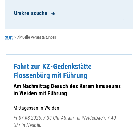
Frauenbiburg
Frontenhausen
Umkreissuche
Ganacker
Gottfrieding
Griesbach
Start
Aktuelle Veranstaltungen
Großköllnbach
Haberskirchen
Haid
Fahrt zur KZ-Gedenkstätte
Haidlfing
Haunersdorf
Flossenbürg mit Führung
Hofdorf
Am Nachmittag Besuch des Keramikmuseums
Hüttenkofen
in Weiden mit Führung
Indersbach
Kammern
Mittagessen in Weiden
Landau- Pfarrverband
Fr 07.08.2026, 7.30 Uhr Abfahrt in Walderbach; 7.40
Landau- St. Johannes
Uhr in Neubäu
Loiching
Mamming