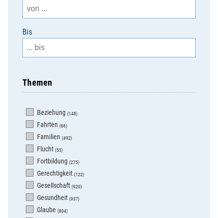
Bis
Themen
Beziehung
(148)
Fahrten
(66)
Familien
(492)
Flucht
(55)
Fortbildung
(275)
Gerechtigkeit
(122)
Gesellschaft
(920)
Gesundheit
(937)
Glaube
(804)