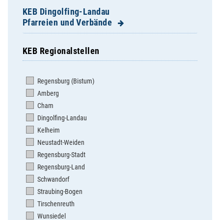
KEB Dingolfing-Landau
Pfarreien und Verbände
KEB Regionalstellen
Adldorf
Altenbuch
Regensburg (Bistum)
Aufhausen
Amberg
Bubach
Cham
Dingolfing St. Johannes
Dingolfing-Landau
Dingolfing St. Josef
Kelheim
Dornach
Neustadt-Weiden
Dornwang
Regensburg-Stadt
Eichendorf
Regensburg-Land
Englmannsberg
Schwandorf
Ettling
Straubing-Bogen
Exing
Tirschenreuth
Failnbach
Wunsiedel