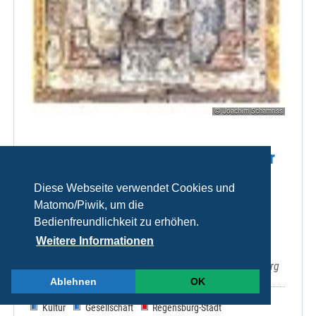
© Joachim Schamriss
Führungen durch die Schatzkammer
und die östlichen Krypten
Diese Webseite verwendet Cookies und
(Emmerams-(Ring-)) und
Matomo/Piwik, um die
Ramwoldkrypta.
Bedienfreundlichkeit zu erhöhen.
Weitere Informationen
Sa 08.08.2026, 15:00 Uhr
EmmeramForum, Emmeramsplatz 3, 93047 Regensburg
Ablehnen
OK
Kultur
Gesellschaft
Regensburg-Stadt