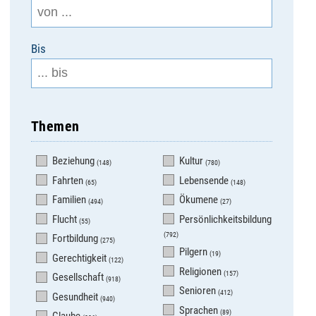
Bis
Themen
Beziehung
Kultur
(148)
(780)
Fahrten
Lebensende
(65)
(148)
Familien
Ökumene
(494)
(27)
Flucht
Persönlichkeitsbildung
(55)
(792)
Fortbildung
(275)
Pilgern
(19)
Gerechtigkeit
(122)
Religionen
(157)
Gesellschaft
(918)
Senioren
(412)
Gesundheit
(940)
Sprachen
(89)