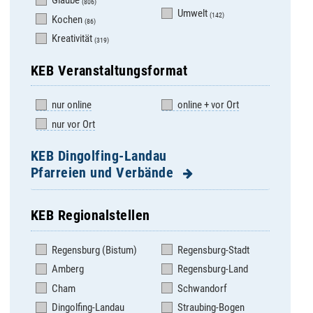
Glaube
(806)
Umwelt
(142)
Kochen
(86)
Kreativität
(319)
KEB Veranstaltungsformat
nur online
online + vor Ort
nur vor Ort
KEB Dingolfing-Landau
Pfarreien und Verbände
KEB Regionalstellen
Adldorf
Landau- Pfarrverband
Regensburg (Bistum)
Regensburg-Stadt
Altenbuch
Landau- St. Johannes
Amberg
Regensburg-Land
Aufhausen
Loiching
Cham
Schwandorf
Bubach
Mamming
Dingolfing-Landau
Straubing-Bogen
Dingolfing St.
Marklkofen