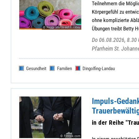
Teilnehmern die Möglic
Körpergefühl zu entwic
ohne komplizierte Ablä
© Peggy Marco auf Pixabay
Übungen treibt Betty H
Do 06.08.2026, 8.30 U
Pfarrheim St. Johann
Gesundheit
Familien
Dingolfing-Landau
Impuls-Gedank
Trauerbewälti
in der Reihe "Tr
© Freepik.com
In einem geschützten 