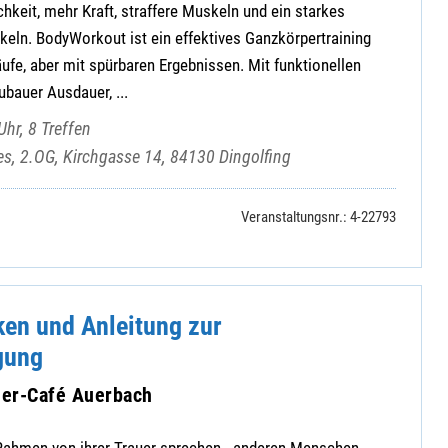
hkeit, mehr Kraft, straffere Muskeln und ein starkes
keln. BodyWorkout ist ein effektives Ganzkörpertraining
ufe, aber mit spürbaren Ergebnissen. Mit funktionellen
ubauer Ausdauer, ...
hr, 8 Treffen
es, 2.OG, Kirchgasse 14, 84130 Dingolfing
Veranstaltungsnr.: 4-22793
en und Anleitung zur
gung
auer-Café Auerbach
Rahmen von ihrer Trauer sprechen - anderen Menschen