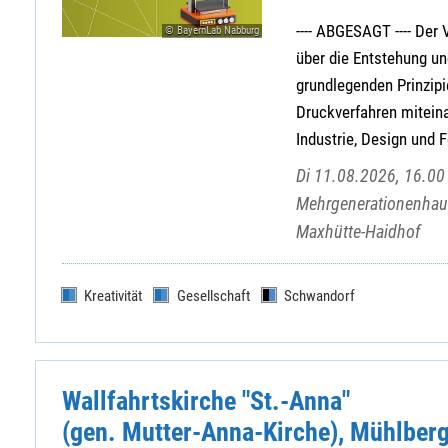
---- ABGESAGT ---- Der
© BayernLab Nabburg
über die Entstehung u
grundlegenden Prinzipi
Druckverfahren mitein
Industrie, Design und F
Di 11.08.2026, 16.00 
Mehrgenerationenhaus
Maxhütte-Haidhof
Kreativität
Gesellschaft
Schwandorf
Wallfahrtskirche "St.-Anna"
(gen. Mutter-Anna-Kirche), Mühlber