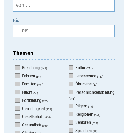
Bis
Themen
Beziehung
Kultur
(148)
(771)
Fahrten
Lebensende
(66)
(147)
Familien
Ökumene
(491)
(27)
Flucht
Persönlichkeitsbildung
(55)
(786)
Fortbildung
(275)
Pilgern
(19)
Gerechtigkeit
(122)
Religionen
(158)
Gesellschaft
(916)
Senioren
(410)
Gesundheit
(930)
Sprachen
(88)