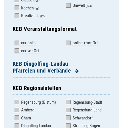
Glaube
(795)
Umwelt
(144)
Kochen
(85)
Kreativität
(317)
KEB Veranstaltungsformat
nur online
online + vor Ort
nur vor Ort
KEB Dingolfing-Landau
Pfarreien und Verbände
KEB Regionalstellen
Adldorf
Landau- Pfarrverband
Regensburg (Bistum)
Regensburg-Stadt
Altenbuch
Landau- St. Johannes
Amberg
Regensburg-Land
Aufhausen
Loiching
Cham
Schwandorf
Bubach
Mamming
Dingolfing-Landau
Straubing-Bogen
Dingolfing St.
Marklkofen