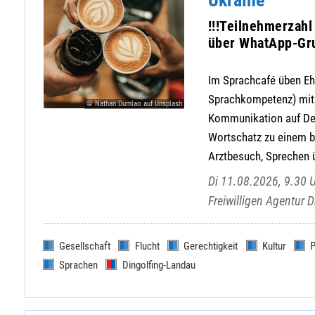
Ukraine
!!!Teilnehmerzah
über WhatApp-Gru
Im Sprachcafé üben E
Sprachkompetenz) mit j
© Nathan Dumlao auf Unsplash
Kommunikation auf Deu
Wortschatz zu einem b
Arztbesuch, Sprechen ü
Di 11.08.2026, 9.30 Uh
Freiwilligen Agentur D
Gesellschaft
Flucht
Gerechtigkeit
Kultur
P
Sprachen
Dingolfing-Landau