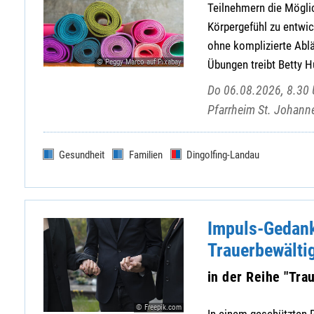
Teilnehmern die Möglic
Körpergefühl zu entwic
ohne komplizierte Ablä
© Peggy Marco auf Pixabay
Übungen treibt Betty H
Do 06.08.2026, 8.30 U
Pfarrheim St. Johann
Gesundheit
Familien
Dingolfing-Landau
Impuls-Gedank
Trauerbewälti
in der Reihe "Tr
© Freepik.com
In einem geschützten 