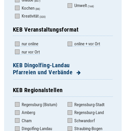
Glaube
(807)
Umwelt
(144)
Kochen
(86)
Kreativität
(320)
KEB Veranstaltungsformat
nur online
online + vor Ort
nur vor Ort
KEB Dingolfing-Landau
Pfarreien und Verbände
KEB Regionalstellen
Adldorf
Landau- Pfarrverband
Regensburg (Bistum)
Regensburg-Stadt
Altenbuch
Landau- St. Johannes
Amberg
Regensburg-Land
Aufhausen
Loiching
Cham
Schwandorf
Bubach
Mamming
Dingolfing-Landau
Straubing-Bogen
Dingolfing St.
Marklkofen