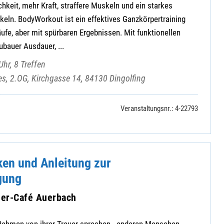
hkeit, mehr Kraft, straffere Muskeln und ein starkes
keln. BodyWorkout ist ein effektives Ganzkörpertraining
ufe, aber mit spürbaren Ergebnissen. Mit funktionellen
ubauer Ausdauer, ...
hr, 8 Treffen
es, 2.OG, Kirchgasse 14, 84130 Dingolfing
Veranstaltungsnr.: 4-22793
en und Anleitung zur
gung
auer-Café Auerbach
Rahmen von ihrer Trauer sprechen - anderen Menschen