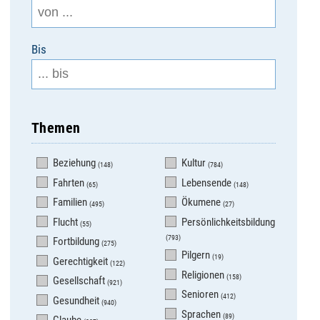
Bis
Themen
Beziehung
Kultur
(148)
(784)
Fahrten
Lebensende
(65)
(148)
Familien
Ökumene
(495)
(27)
Flucht
Persönlichkeitsbildung
(55)
(793)
Fortbildung
(275)
Pilgern
(19)
Gerechtigkeit
(122)
Religionen
(158)
Gesellschaft
(921)
Senioren
(412)
Gesundheit
(940)
Sprachen
(89)